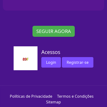
SEGUIR AGORA
Acessos
Login
Registrar-se
Políticas de Privacidade
Termos e Condições
Sitemap