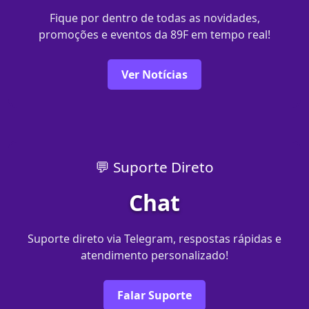
Fique por dentro de todas as novidades,
promoções e eventos da 89F em tempo real!
Ver Notícias
💬 Suporte Direto
Chat
Suporte direto via Telegram, respostas rápidas e
atendimento personalizado!
Falar Suporte