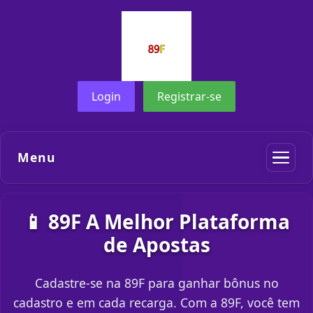
Login
Registrar-se
Menu
📱 89F A Melhor Plataforma
de Apostas
Cadastre-se na 89F para ganhar bônus no
cadastro e em cada recarga. Com a 89F, você tem