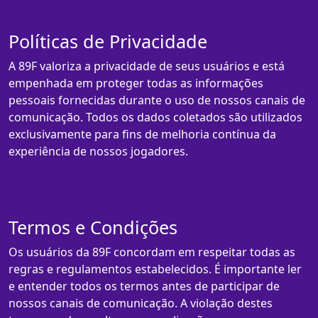
Políticas de Privacidade
A 89F valoriza a privacidade de seus usuários e está
empenhada em proteger todas as informações
pessoais fornecidas durante o uso de nossos canais de
comunicação. Todos os dados coletados são utilizados
exclusivamente para fins de melhoria contínua da
experiência de nossos jogadores.
Termos e Condições
Os usuários da 89F concordam em respeitar todas as
regras e regulamentos estabelecidos. É importante ler
e entender todos os termos antes de participar de
nossos canais de comunicação. A violação destes