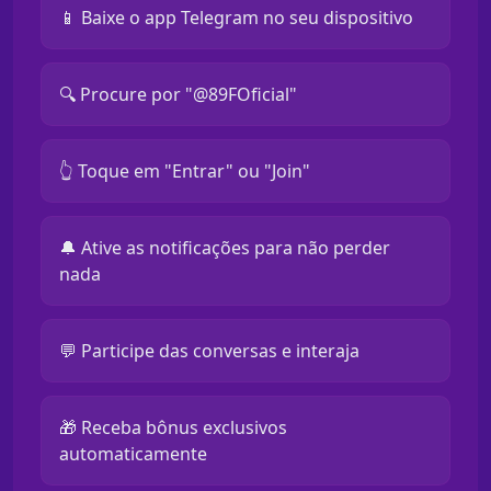
📱 Baixe o app Telegram no seu dispositivo
🔍 Procure por "@89FOficial"
👆 Toque em "Entrar" ou "Join"
🔔 Ative as notificações para não perder
nada
💬 Participe das conversas e interaja
🎁 Receba bônus exclusivos
automaticamente