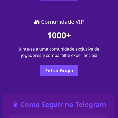
👥 Comunidade VIP
1000+
Junte-se a uma comunidade exclusiva de
jogadores e compartilhe experiências!
Entrar Grupo
📱 Como Seguir no Telegram