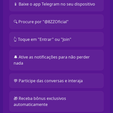
📱 Baixe o app Telegram no seu dispositivo
🔍 Procure por "@8ZZOficial"
👆 Toque em "Entrar" ou "Join"
🔔 Ative as notificações para não perder
nada
💬 Participe das conversas e interaja
🎁 Receba bônus exclusivos
automaticamente