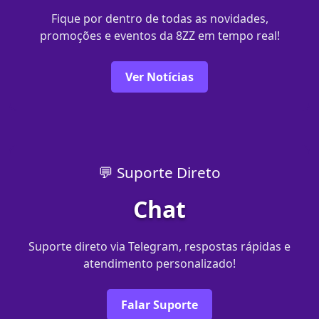
Fique por dentro de todas as novidades,
promoções e eventos da 8ZZ em tempo real!
Ver Notícias
💬 Suporte Direto
Chat
Suporte direto via Telegram, respostas rápidas e
atendimento personalizado!
Falar Suporte