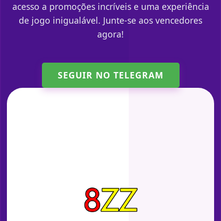
acesso a promoções incríveis e uma experiência
de jogo inigualável. Junte-se aos vencedores
agora!
SEGUIR NO TELEGRAM