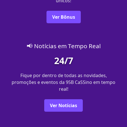
únicos!
Ver Bônus
📢 Notícias em Tempo Real
24/7
Fique por dentro de todas as novidades,
promoções e eventos da 95B CaSSino em tempo
real!
Ver Notícias