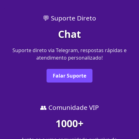
💬 Suporte Direto
Chat
Suporte direto via Telegram, respostas rápidas e
atendimento personalizado!
Falar Suporte
👥 Comunidade VIP
1000+